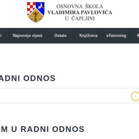
i
Najnovije vijest
Ostalo
Knjižnica
eTwinning
RADNI ODNOS
EM U RADNI ODNOS