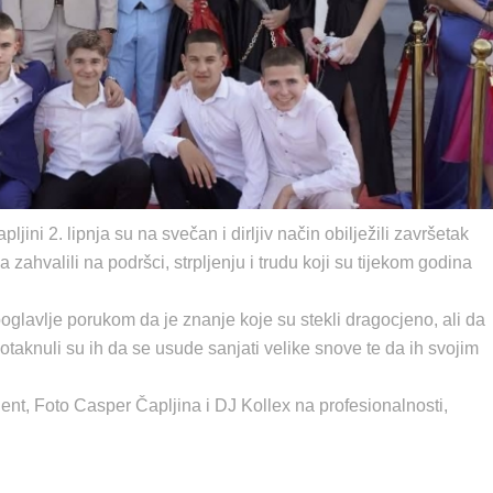
ini 2. lipnja su na svečan i dirljiv način obilježili završetak
hvalili na podršci, strpljenju i trudu koji su tijekom godina
 poglavlje porukom da je znanje koje su stekli dragocjeno, ali da
otaknuli su ih da se usude sanjati velike snove te da ih svojim
t, Foto Casper Čapljina i DJ Kollex na profesionalnosti,