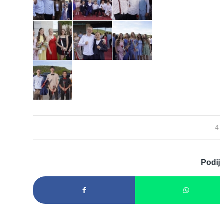
4
Podij