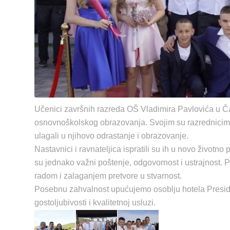
Učenici završnih razreda OŠ Vladimira Pavlovića u Čaplj
osnovnoškolskog obrazovanja. Svojim su razrednicima za
ulagali u njihovo odrastanje i obrazovanje.
Nastavnici i ravnateljica ispratili su ih u novo životno
su jednako važni poštenje, odgovornost i ustrajnost. P
radom i zalaganjem pretvore u stvarnost.
Posebnu zahvalnost upućujemo osoblju hotela Presiden
gostoljubivosti i kvalitetnoj usluzi.