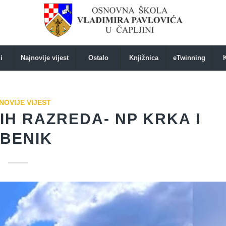
i
Najnovije vijest
Ostalo
Knjižnica
eTwinning
NOVIJE VIJEST
IH RAZREDA- NP KRKA I
IBENIK