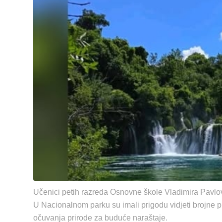
Učenici petih razreda Osnovne škole Vladimira Pavlovi
U Nacionalnom parku su imali prigodu vidjeti brojne prir
očuvanja prirode za buduće naraštaje.