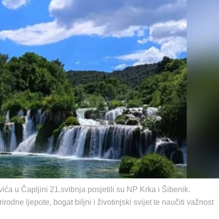
ća u Čapljini 21.svibnja posjetili su NP Krka i Šibenik.
odne ljepote, bogat biljni i životinjski svijet te naučiti važnost