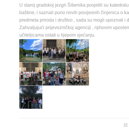
U staroj gradskoj jezgri Šibenika posjetili su katedr
baštine, i saznali puno novih povijesnih činjenica o kat
predmeta priroda i društvo , sada su mogli upoznati i d
Zahvaljujući prijevozničkoj agenciji , njihovim uposleni
učiteljicama ostati u lijepom sjećanju.
22