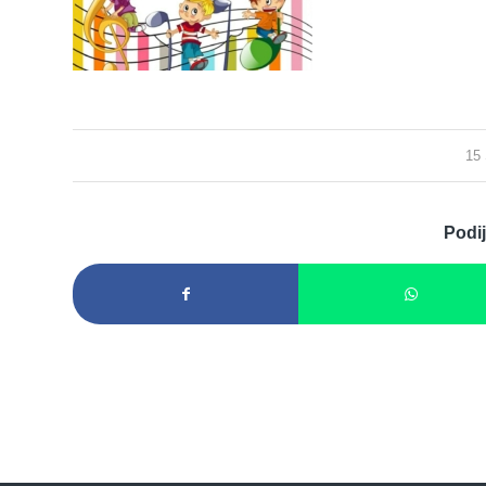
15
Podij