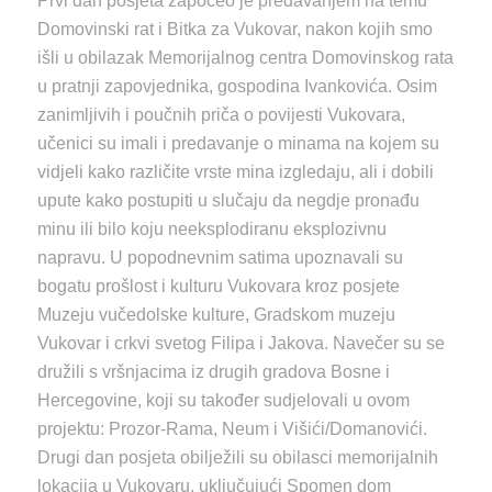
Prvi dan posjeta započeo je predavanjem na temu
Domovinski rat i Bitka za Vukovar, nakon kojih smo
išli u obilazak Memorijalnog centra Domovinskog rata
u pratnji zapovjednika, gospodina Ivankovića. Osim
zanimljivih i poučnih priča o povijesti Vukovara,
učenici su imali i predavanje o minama na kojem su
vidjeli kako različite vrste mina izgledaju, ali i dobili
upute kako postupiti u slučaju da negdje pronađu
minu ili bilo koju neeksplodiranu eksplozivnu
napravu. U popodnevnim satima upoznavali su
bogatu prošlost i kulturu Vukovara kroz posjete
Muzeju vučedolske kulture, Gradskom muzeju
Vukovar i crkvi svetog Filipa i Jakova. Navečer su se
družili s vršnjacima iz drugih gradova Bosne i
Hercegovine, koji su također sudjelovali u ovom
projektu: Prozor-Rama, Neum i Višići/Domanovići.
Drugi dan posjeta obilježili su obilasci memorijalnih
lokacija u Vukovaru, uključujući Spomen dom