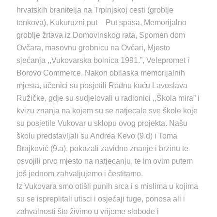
hrvatskih branitelja na Trpinjskoj cesti (groblje
tenkova), Kukuruzni put – Put spasa, Memorijalno
groblje žrtava iz Domovinskog rata, Spomen dom
Ovčara, masovnu grobnicu na Ovčari, Mjesto
sjećanja ,,Vukovarska bolnica 1991.”, Velepromet i
Borovo Commerce. Nakon obilaska memorijalnih
mjesta, učenici su posjetili Rodnu kuću Lavoslava
Ružičke, gdje su sudjelovali u radionici ,,Škola mira” i
kvizu znanja na kojem su se natjecale sve škole koje
su posjetile Vukovar u sklopu ovog projekta. Našu
školu predstavljali su Andrea Kevo (9.d) i Toma
Brajković (9.a), pokazali zavidno znanje i brzinu te
osvojili prvo mjesto na natjecanju, te im ovim putem
još jednom zahvaljujemo i čestitamo.
Iz Vukovara smo otišli punih srca i s mislima u kojima
su se ispreplitali utisci i osjećaji tuge, ponosa ali i
zahvalnosti što živimo u vrijeme slobode i