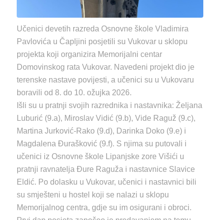
Učenici devetih razreda Osnovne škole Vladimira
Pavlovića u Čapljini posjetili su Vukovar u sklopu
projekta koji organizira Memorijalni centar
Domovinskog rata Vukovar. Navedeni projekt dio je
terenske nastave povijesti, a učenici su u Vukovaru
boravili od 8. do 10. ožujka 2026.
Išli su u pratnji svojih razrednika i nastavnika: Željana
Luburić (9.a), Miroslav Vidić (9.b), Vide Raguž (9.c),
Martina Jurković-Rako (9.d), Darinka Doko (9.e) i
Magdalena Đurašković (9.f). S njima su putovali i
učenici iz Osnovne škole Lipanjske zore Višići u
pratnji ravnatelja Đure Raguža i nastavnice Slavice
Eldić. Po dolasku u Vukovar, učenici i nastavnici bili
su smješteni u hostel koji se nalazi u sklopu
Memorijalnog centra, gdje su im osigurani i obroci.