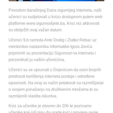
Povodom današnjeg Dana sigurnijeg interneta, naši
učenici su sudjelovali u kvizu dostupnom putem web
platforme www.sigurnodijete.ba. Kroz niz aktivnosti
su obilježili ovaj važan datum.
Učenici 9.b razreda Ante Dodig i Zlatko Rebac uz
mentorstvo nastavnika informatike Igora Jovića
pripremili su prezentaciju Sigurnost na internetu i
prezentirali ju našim učenicima.
Učenici su se upoznali s činjenicom da osim brojnih
prednosti korištenja interneta postoje i određene
opasnosti. Na ovaj su način potaknuti na razmišljanje
o svojem ponašanju na društvenim mrežama te su
razmijenili vlastita iskustva.
Kviz za učenike je otvoren do 20h te pozivamo
učenike koji još nisu da urade kviz i provjere svoje